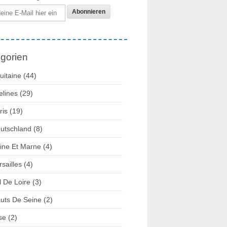
gorien
uitaine
(44)
elines
(29)
ris
(19)
utschland
(8)
ine Et Marne
(4)
rsailles
(4)
l De Loire
(3)
uts De Seine
(2)
se
(2)