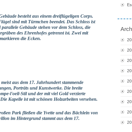
Es
 Gebäude besteht aus einem dreiflügeligen Corps.
 Flügel sind mit Türmchen beendet. Das Schloss ist
parallele Gebäude stehen vor dem Schloss, die
Arch
gräben des Ehrenhofes getrennt ist. Zwei mit
markieren die Ecken.
20
20
20
20
20
ne meist aus dem 17. Jahrhundert stammende
ungen, Porträts und Kunstwerke. Die breite
20
e-l'oeil-Stil und der mit viel Gold verzierte
Die Kapelle ist mit schönen Holzarbeiten versehen.
20
20
oßen Park fließen die Yvette und das Bächlein von
illon im Hintergrund stammt aus dem 17.
20