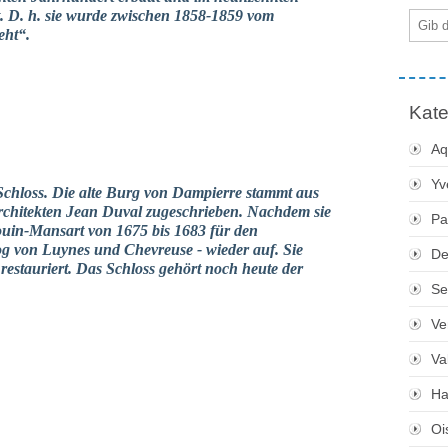
. D. h. sie wurde zwischen 1858-1859 vom
E-
eht“.
Mail
Kate
Aq
Yv
 Schloss. Die alte Burg von Dampierre stammt aus
chitekten Jean Duval zugeschrieben. Nachdem sie
Pa
ouin-Mansart von 1675 bis 1683 für den
g von Luynes und Chevreuse - wieder auf. Sie
De
estauriert. Das Schloss gehört noch heute der
Se
Ve
Va
Ha
Oi