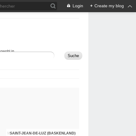
Login
+
Create my blog
sowohl in
MAULÉON-LICHARRE (BASKENLAND)
SAINT-JEAN-DE-LUZ (BASKENLAND)