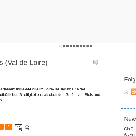
 (Val de Loire)
…
Folg
rtement Indre-et-Loire im Loire-Tal und ist eine der
fhörlichen Streitigkeiten zwischen den Grafen von Blois und
...
News
t
0
Gib De
Artikel