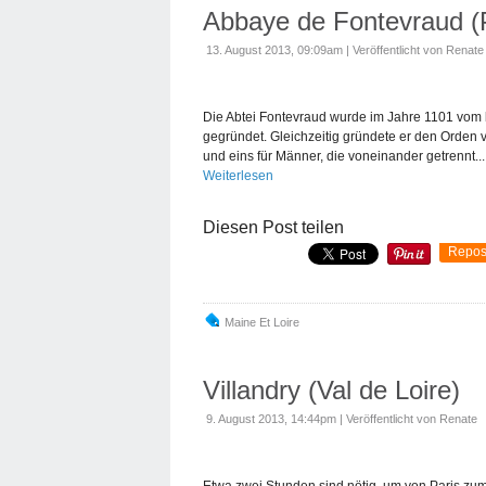
Abbaye de Fontevraud (P
13. August 2013, 09:09am
|
Veröffentlicht von Renate
Die Abtei Fontevraud wurde im Jahre 1101 vom 
gegründet. Gleichzeitig gründete er den Orden 
und eins für Männer, die voneinander getrennt...
Weiterlesen
Diesen Post teilen
Repos
Maine Et Loire
Villandry (Val de Loire)
9. August 2013, 14:44pm
|
Veröffentlicht von Renate
Etwa zwei Stunden sind nötig, um von Paris z