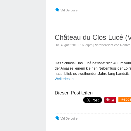
Val De Loire
Château du Clos Lucé (V
18. August 2013, 16:29pm
|
Veröffentlicht von Renate
Das Schloss Clos Lucé befindet sich 400 m vom
der Amasse, einem kleinen Nebenfluss der Loir
hatte, blieb es zweihundert Jahre lang Landsitz..
Weiterlesen
Diesen Post teilen
Repos
Val De Loire