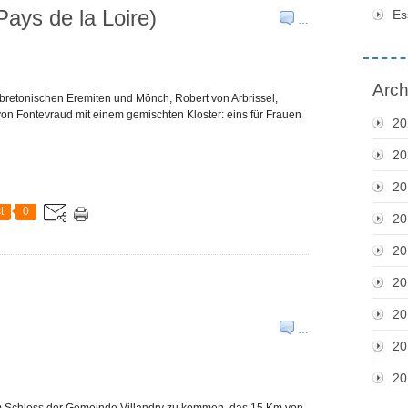
ays de la Loire)
Es
…
Arch
bretonischen Eremiten und Mönch, Robert von Arbrissel,
von Fontevraud mit einem gemischten Kloster: eins für Frauen
20
20
20
t
0
20
20
20
20
…
20
20
um Schloss der Gemeinde Villandry zu kommen, das 15 Km von