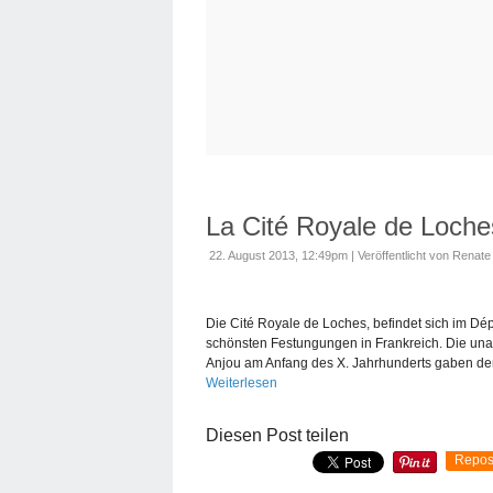
La Cité Royale de Loches
22. August 2013, 12:49pm
|
Veröffentlicht von Renate
Die Cité Royale de Loches, befindet sich im Dépa
schönsten Festungungen in Frankreich. Die unau
Anjou am Anfang des X. Jahrhunderts gaben den
Weiterlesen
Diesen Post teilen
Repos