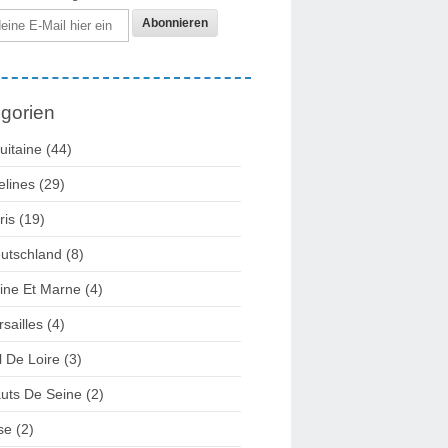
gorien
uitaine
(44)
elines
(29)
ris
(19)
utschland
(8)
ine Et Marne
(4)
rsailles
(4)
l De Loire
(3)
uts De Seine
(2)
se
(2)