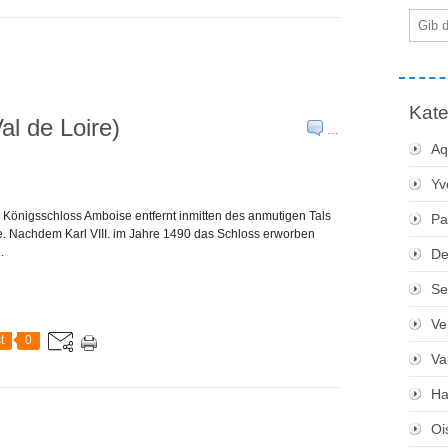
E-
Mail
Kate
al de Loire)
…
Aq
Yv
 Königsschloss Amboise entfernt inmitten des anmutigen Tals
Pa
e. Nachdem Karl VIII. im Jahre 1490 das Schloss erworben
.
De
Se
Ve
t
0
Va
Ha
Oi