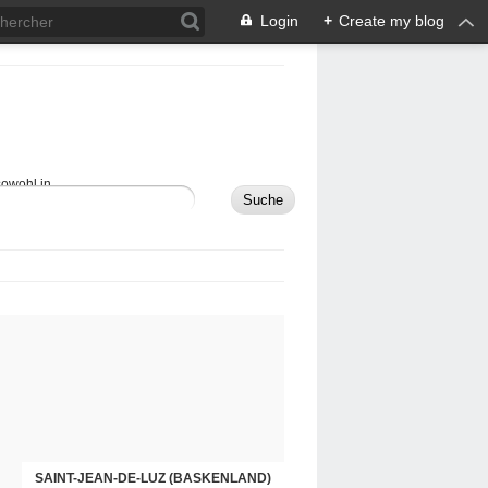
Login
+
Create my blog
sowohl in
MAULÉON-LICHARRE (BASKENLAND)
SAINT-JEAN-DE-LUZ (BASKENLAND)