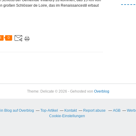
tzten großen Schlösser de Loire, das im Renaissancestil erbaut
t
0
Theme: Delicate © 2026 - Gehosted von
Overblog
ein Blog auf Overblog
Top-Artikel
Kontakt
Report abuse
AGB
Werbe
Cookie-Einstellungen