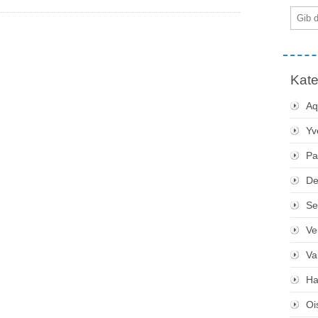
E-
Mail
Kate
Aq
Yv
Pa
De
Se
Ve
Va
Ha
Oi