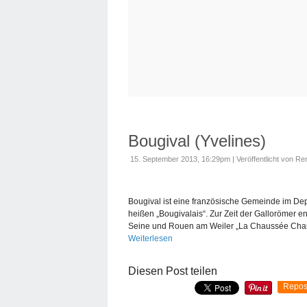
Bougival (Yvelines)
15. September 2013, 16:29pm
|
Veröffentlicht von Re
Bougival ist eine französische Gemeinde im Dep
heißen „Bougivalais“. Zur Zeit der Gallorömer e
Seine und Rouen am Weiler „La Chaussée Charl
Weiterlesen
Diesen Post teilen
Repos