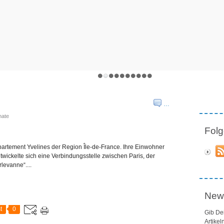
…
nate
Folg
artement Yvelines der Region Île-de-France. Ihre Einwohner
ntwickelte sich eine Verbindungsstelle zwischen Paris, der
evanne“....
News
t
0
Gib De
Artikel