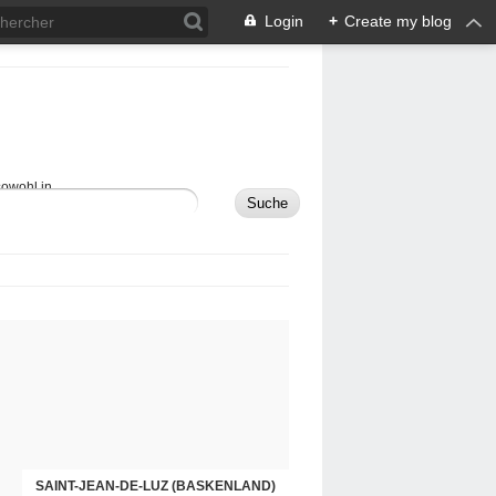
Login
+
Create my blog
sowohl in
MAULÉON-LICHARRE (BASKENLAND)
SAINT-JEAN-DE-LUZ (BASKENLAND)