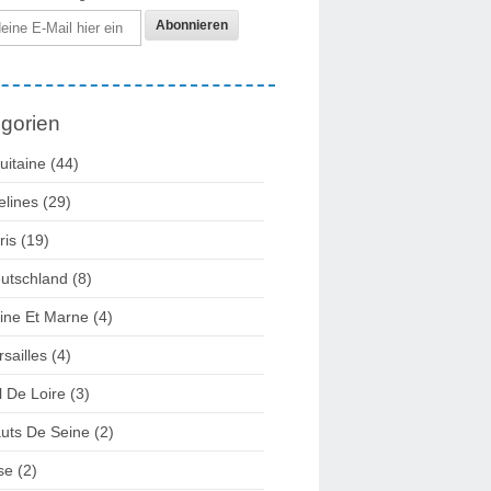
gorien
uitaine
(44)
elines
(29)
ris
(19)
utschland
(8)
ine Et Marne
(4)
rsailles
(4)
l De Loire
(3)
uts De Seine
(2)
se
(2)