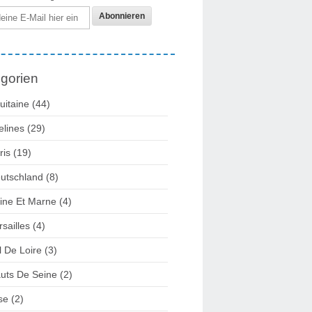
gorien
uitaine
(44)
elines
(29)
ris
(19)
utschland
(8)
ine Et Marne
(4)
rsailles
(4)
l De Loire
(3)
uts De Seine
(2)
se
(2)