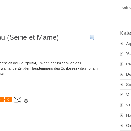
E-
Mail
Kate
u (Seine et Marne)
…
Aq
Yv
gentlich der Stützpunkt, um den herum das Schloss
Pa
 war lange Zeit der Haupteingang des Schlosses - das Tor am
at...
De
Se
Ve
t
0
Va
Ha
Oi