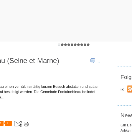
u (Seine et Marne)
…
Folg
u einen verhältnismäßig kurzen Besuch abstatten und später
al besichtigt werden. Die Gemeinde Fontainebleau befindet
...
News
t
0
Gib De
Artikel