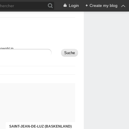
Login
+
Create my blog
sowohl in
MAULÉON-LICHARRE (BASKENLAND)
SAINT-JEAN-DE-LUZ (BASKENLAND)