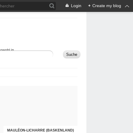
Login
+
Create my blog
sowohl in
MAULÉON-LICHARRE (BASKENLAND)