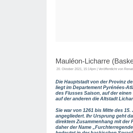
Mauléon-Licharre (Baske
20. Oktober 2021, 15:14pm
|
Veröffentlicht von Rena
Die Hauptstadt von der Provinz d
liegt im Departement Pyrénées-Atla
des Flusses Saison, auf der einen 
auf der anderen die Altstadt Lichar
Sie war von 1261 bis Mitte des 15
angegliedert. Ihr Ursprung geht dah
direktem Zusammenhang mit der Fe
daher der Name „Furchterregender
bedeutet in der baskischen Sprac