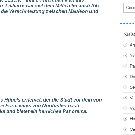
Licharre war seit dem Mittelalter auch Sitz
E-
Mail
d die Verschmelzung zwischen Mauléon und
Kate
Aq
Yv
Pa
De
Se
Ve
s Hügels errichtet, der die Stadt vor dem von
 die Form eines von Nordosten nach
Va
s und bietet ein herrliches Panorama.
Ha
Oi