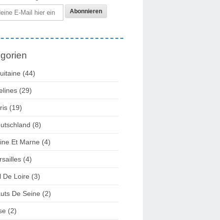
gorien
uitaine
(44)
elines
(29)
ris
(19)
utschland
(8)
ine Et Marne
(4)
rsailles
(4)
l De Loire
(3)
uts De Seine
(2)
se
(2)