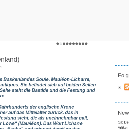
nland)
te
Folg
es Baskenlandes Soule, Mauléon-Licharre,
ntiques. Sie befindet sich auf beiden Seiten
Seite steht die Bastide und die Festung und
re.
. Jahrhunderts der englische Krone
News
er auf das Mittelalter zurück, das in
stung steht, die als uneinnehmbar galt,
Gib De
 Löwe“ (Mau/léon). Das Wort Licharre
Artikel
he „Esche“ und erinnert damit an das