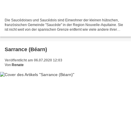
Die Saucédoises und Saucédois sind Einwohner der kleinen hübschen,
französischen Gemeinde "Saucède" in der Region Nouvelle-Aquitaine. Sie
ist nicht weit von der spanischen Grenze entfernt wie viele andere ihrer
benachbarten Dörfer. Der Name Saucède kann...
Sarrance (Béarn)
Veröffentlicht am 06.07.2020 12:03
Von
Renate