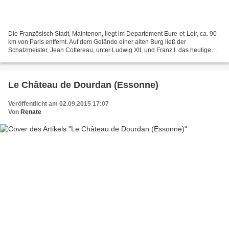
Die Französisch Stadt, Maintenon, liegt im Departement Eure-et-Loir, ca. 90
km von Paris entfernt. Auf dem Gelände einer alten Burg ließ der
Schatzmeister, Jean Cottereau, unter Ludwig XII. und Franz I. das heutige
Gebäude im Stil der Renaissance erbauen....
Le Château de Dourdan (Essonne)
Veröffentlicht am 02.09.2015 17:07
Von
Renate