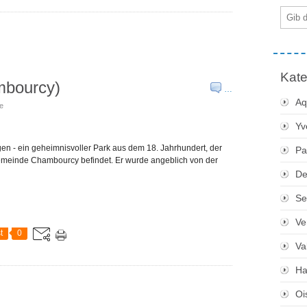
E-
Mail
Kate
mbourcy)
…
Aq
te
Yv
en - ein geheimnisvoller Park aus dem 18. Jahrhundert, der
Pa
emeinde Chambourcy befindet. Er wurde angeblich von der
De
Se
Ve
t
0
Va
Ha
Oi