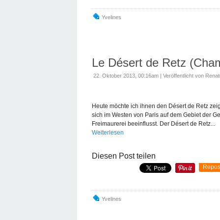
Yvelines
Le Désert de Retz (Cha
22. Oktober 2013, 00:16am
|
Veröffentlicht von Rena
Heute möchte ich ihnen den Désert de Retz zeig
sich im Westen von Paris auf dem Gebiet der G
Freimaurerei beeinflusst. Der Désert de Retz...
Weiterlesen
Diesen Post teilen
Repos
Yvelines