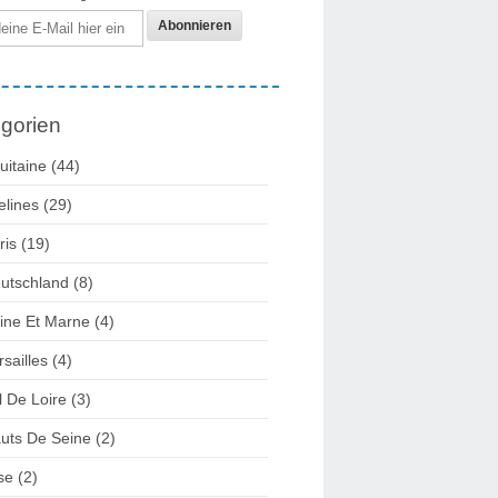
gorien
uitaine
(44)
elines
(29)
ris
(19)
utschland
(8)
ine Et Marne
(4)
rsailles
(4)
l De Loire
(3)
uts De Seine
(2)
se
(2)