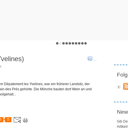
velines)
…
te
Folg
 Dépatement les Yvelines, war ein früherer Landsitz, der
main-des Près gehörte. Die Mönche bauten dort Wein an und
olgehalt...
News
t
0
Gib De
Artikel