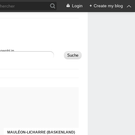
Login
+
Create my blog
sowohl in
MAULÉON-LICHARRE (BASKENLAND)