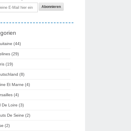
gorien
uitaine
(44)
elines
(29)
ris
(19)
utschland
(8)
ine Et Marne
(4)
rsailles
(4)
l De Loire
(3)
uts De Seine
(2)
se
(2)