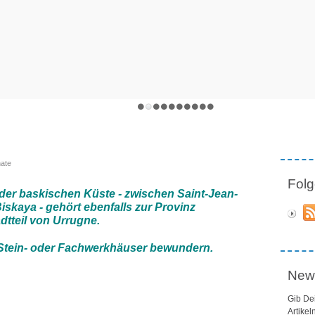
nate
Folg
er baskischen Küste - zwischen Saint-Jean-
skaya - gehört ebenfalls zur Provinz
dtteil von Urrugne.
n Stein- oder Fachwerkhäuser bewundern.
News
Gib De
Artikel