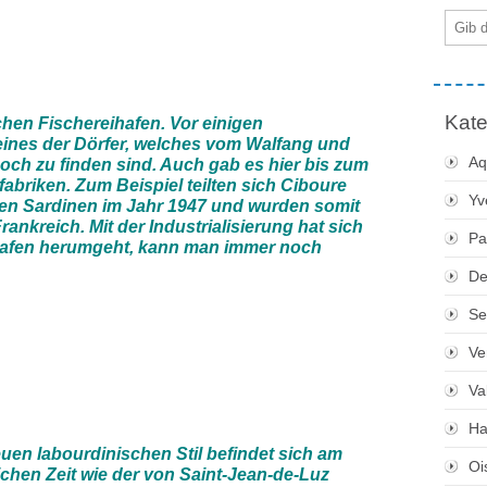
E-
Mail
Kate
chen Fischereihafen. Vor einigen
ines der Dörfer, welches vom Walfang und
Aq
noch zu finden sind. Auch gab es hier bis zum
abriken. Zum Beispiel teilten sich Ciboure
Yv
en Sardinen im Jahr 1947 und wurden somit
nkreich. Mit der Industrialisierung hat sich
Pa
 Hafen herumgeht, kann man immer noch
De
Se
Ve
Va
Ha
en labourdinischen Stil befindet sich am
Oi
chen Zeit wie der von Saint-Jean-de-Luz