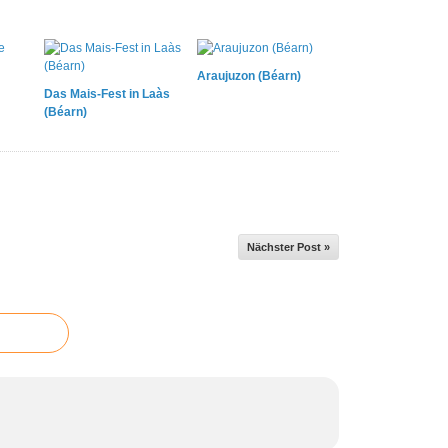
Araujuzon (Béarn)
Das Mais-Fest in Laàs
(Béarn)
Nächster Post »