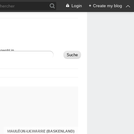
Login
+
Create my blog
sowohl in
MAULÉON-LICHARRE (BASKENLAND)