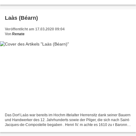
Orin, Saint-Goin und Préchacq-Josbaig....
Laàs (Béarn)
Veröffentlicht am 17.03.2020 09:04
Von
Renate
Das Dorf Laàs war bereits im Hochm ittelalter Herrensitz dank seiner Bauern
und Handwerker des 12. Jahrhunderts sowie der Pilger, die sich nach Saint-
Jacques-de-Compostelle begaben . Henri IV. m achte es 1610 zu r Baronnie.
Heute gehört es zu den französischen...