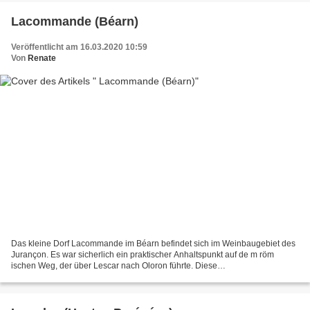
Lacommande (Béarn)
Veröffentlicht am 16.03.2020 10:59
Von
Renate
Das kleine Dorf Lacommande im Béarn befindet sich im Weinbaugebiet des
Jurançon. Es war sicherlich ein praktischer Anhaltspunkt auf de m röm
ischen Weg, der über Lescar nach Oloron führte. Diese
gastfreundschaftliche Stätte ist zusammen mit der romanischen...