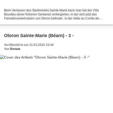
Beim Verlassen des Stadtviertels Sainte-Marie kann man bei der Villa
Bourdeu (einer früheren Gerberei) vorbeigehen, in der sich jetzt das
Fremdenverkehrsbüro von Oloron befindet : in der Allée du Comte-de-
Tréville. Das ist ein Haus, das Ende des 19. Jahrunderts...
Oloron Sainte-Marie (Béarn) - 3 -
Veröffentlicht am 31.03.2020 15:40
Von
Renate