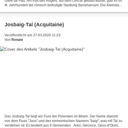
Gave de Pau. Am Fuß des Hügels, auf dem Lescar gebaut wurde, gab es im
III. Jahrhundert die römisch befestigte Siedlung Beneharnum. Die Kleinstadt
Lescar war Erbin von Beneharnum...
Josbaig-Tal (Acquitaine)
Veröffentlicht am 27.03.2020 11:23
Von
Renate
Das Josbaig-Tal liegt am Fuss der Pyrenäen im Béarn. Der Name stammt
von dem Fluss "Joos" und des einheimischen Namens "baig", was mit Tal zu
verstehen ist. Es besteht aus 6 Gemeinden : Aren, Géronce, Geüs-d'Oloron,