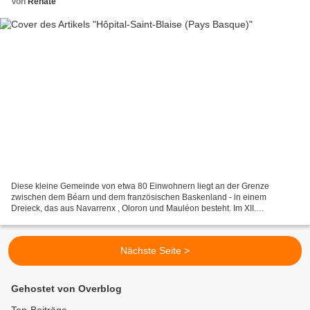
Von
Renate
Diese kleine Gemeinde von etwa 80 Einwohnern liegt an der Grenze
zwischen dem Béarn und dem französischen Baskenland - in einem
Dreieck, das aus Navarrenx , Oloron und Mauléon besteht. Im XII.
Jahrhundert gab es hier eine "Herberge der Barmherzigkeit"...
Nächste Seite >
Gehostet von Overblog