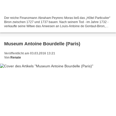
Der reiche Finanzmann Abraham Peyrenc Moras ließ das „Hôtel Particulier“
Biron zwischen 1727 und 1737 bauen. Nach seinem Tod - im Jahre 1732 -
verkaufte seine Witwe das Anwesen an Louis-Antoine de Gontaut-Biron,
zukünftiger Marschall von Biron. Viele...
Museum Antoine Bourdelle (Paris)
Veröffentlicht am 03.03.2016 13:21
Von
Renate